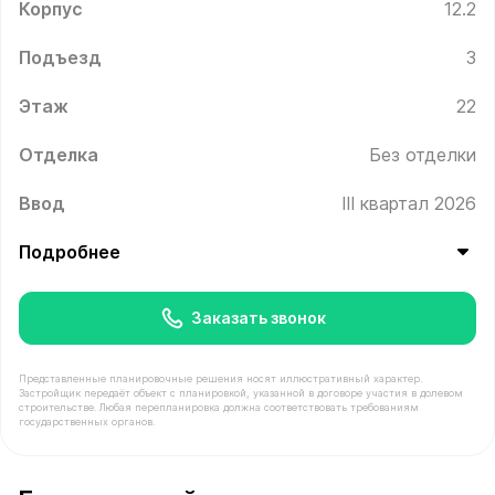
Корпус
12.2
Подъезд
3
Этаж
22
Отделка
Без отделки
Ввод
III квартал 2026
Подробнее
Заказать звонок
Представленные планировочные решения носят иллюстративный характер.
Застройщик передаёт объект с планировкой, указанной в договоре участия в долевом
строительстве. Любая перепланировка должна соответствовать требованиям
государственных органов.
В продаже Квартира №424 площадью 45.3 м² стоимост