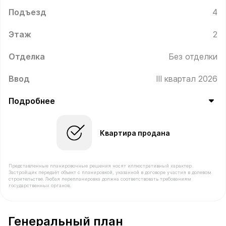
Подъезд
4
Этаж
2
Отделка
Без отделки
Ввод
III квартал 2026
Подробнее
Квартира продана
Представленные планировочные решения носят иллюстративный характер.
Застройщик передаёт объект с планировкой, указанной в договоре участия в долевом
строительстве. Любая перепланировка должна соответствовать требованиям
государственных органов.
В продаже Квартира №446 площадью 49.1 м² стоимость
Генеральный план