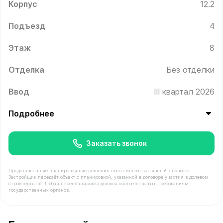
Корпус
12.2
Подъезд
4
Этаж
8
Отделка
Без отделки
Ввод
III квартал 2026
Подробнее
Заказать звонок
Представленные планировочные решения носят иллюстративный характер.
Застройщик передаёт объект с планировкой, указанной в договоре участия в долевом
строительстве. Любая перепланировка должна соответствовать требованиям
государственных органов.
В продаже Квартира №496 площадью 34 м² стоимостью