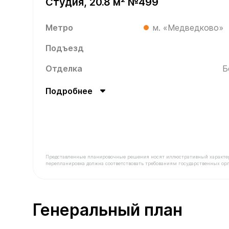
Студия, 20.8 м² №499
Метро
м. «Медведково»
Подъезд
Отделка
Б
Подробнее
Представленные планировочные решения носят иллюстративный характер. З
перепланировка должна соответствовать требованиям государственных орг
В продаже Квартира №499 площадью 20.8 м² сто
Генеральный план