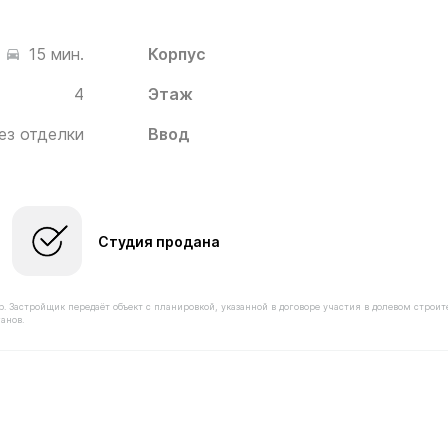
Корпус
15 мин.
4
Этаж
ез отделки
Ввод
Студия продана
астройщик передаёт объект с планировкой, указанной в договоре участия в долевом строит
анов.
имостью 5 630 000 ₽ в ЖК Белый Град от застройщика 