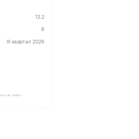
12.2
8
III квартал 2026
ельстве. Любая
Инград ✓ Этаж: 8 ✓ Без отделки ✓ Ввод новостройки в 