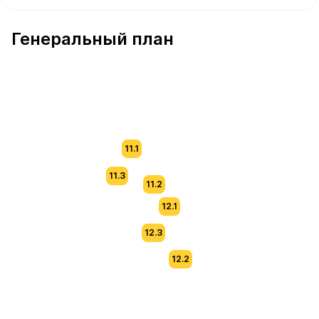
В продаже Квартира №500 площадью 49 м² стоимостью
Генеральный план
11.1
11.3
11.2
12.1
12.3
12.2