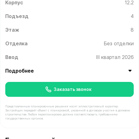
Корпус
12.2
Подъезд
4
Этаж
8
Отделка
Без отделки
Ввод
III квартал 2026
Подробнее
Заказать звонок
Представленные планировочные решения носят иллюстративный характер.
Застройщик передаёт объект с планировкой, указанной в договоре участия в долевом
строительстве. Любая перепланировка должна соответствовать требованиям
государственных органов.
В продаже Квартира №501 площадью 60.6 м² стоимост