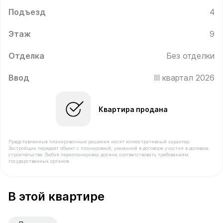
Подъезд
4
Этаж
9
Отделка
Без отделки
Ввод
III квартал 2026
Квартира продана
Представленные планировочные решения носят иллюстративный характер.
Застройщик передаёт объект с планировкой, указанной в договоре участия в долевом
строительстве. Любая перепланировка должна соответствовать требованиям
государственных органов.
В продаже Квартира №503 площадью 55.3 м² стоимост
В этой квартире