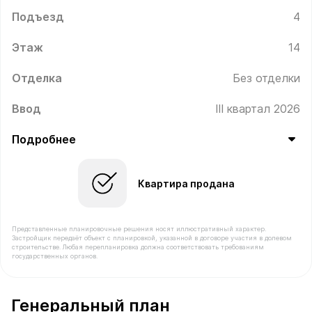
Подъезд
4
Этаж
14
Отделка
Без отделки
Ввод
III квартал 2026
Подробнее
Квартира продана
Представленные планировочные решения носят иллюстративный характер.
Застройщик передаёт объект с планировкой, указанной в договоре участия в долевом
строительстве. Любая перепланировка должна соответствовать требованиям
государственных органов.
В продаже Квартира №549 площадью 39.4 м² стоимост
Генеральный план