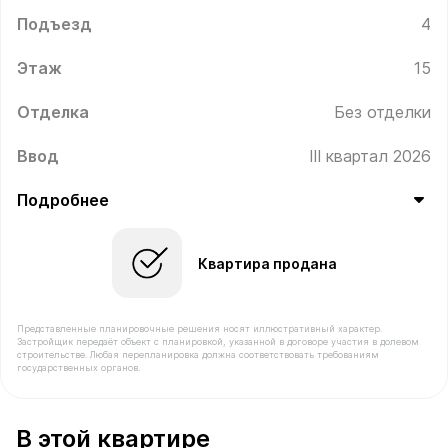
Подъезд
4
Этаж
15
Отделка
Без отделки
Ввод
III квартал 2026
Подробнее
Квартира продана
Представленные планировочные решения носят иллюстративный характер.
Застройщик передаёт объект с планировкой, указанной в договоре участия в долевом
строительстве. Любая перепланировка должна соответствовать требованиям
государственных органов.
В продаже Квартира №557 площадью 55.3 м² стоимост
В этой квартире