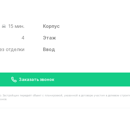
Корпус
15 мин.
4
Этаж
ез отделки
Ввод
Заказать звонок
астройщик передаёт объект с планировкой, указанной в договоре участия в долевом строит
анов.
остью 12 190 000 ₽ в ЖК Белый Град от застройщика И