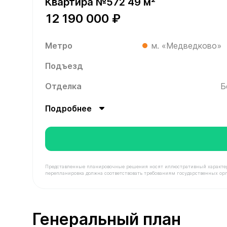
Квартира №572 49 м²
12 190 000 ₽
Метро
м. «Медведково»
Подъезд
Отделка
Б
Подробнее
Представленные планировочные решения носят иллюстративный характер. З
перепланировка должна соответствовать требованиям государственных орг
В продаже Квартира №572 площадью 49 м² стоим
Генеральный план