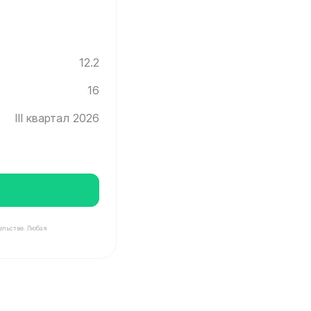
12.2
16
III квартал 2026
ельстве. Любая
нград ✓ Этаж: 16 ✓ Без отделки ✓ Ввод новостройки в 