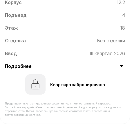
Корпус
12.2
Подъезд
4
Этаж
18
Отделка
Без отделки
Ввод
III квартал 2026
Подробнее
Квартира забронирована
Представленные планировочные решения носят иллюстративный характер.
Застройщик передаёт объект с планировкой, указанной в договоре участия в долевом
строительстве. Любая перепланировка должна соответствовать требованиям
государственных органов.
В продаже Квартира №585 площадью 39.4 м² стоимост