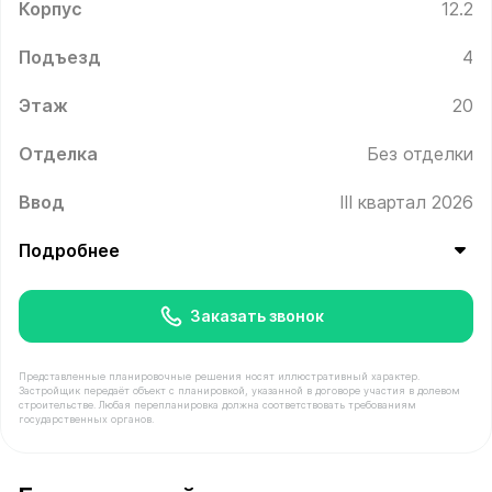
Корпус
12.2
Подъезд
4
Этаж
20
Отделка
Без отделки
Ввод
III квартал 2026
Подробнее
Заказать звонок
Представленные планировочные решения носят иллюстративный характер.
Застройщик передаёт объект с планировкой, указанной в договоре участия в долевом
строительстве. Любая перепланировка должна соответствовать требованиям
государственных органов.
В продаже Квартира №603 площадью 39.4 м² стоимост