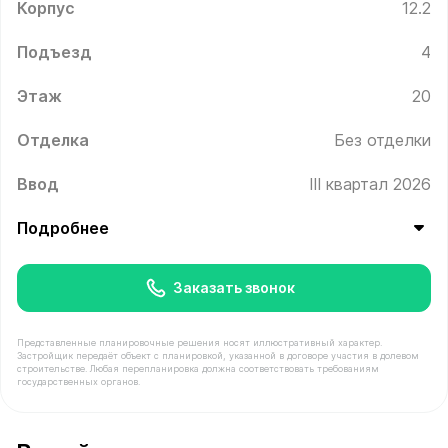
Корпус
12.2
Подъезд
4
Этаж
20
Отделка
Без отделки
Ввод
III квартал 2026
Подробнее
Заказать звонок
Представленные планировочные решения носят иллюстративный характер.
Застройщик передаёт объект с планировкой, указанной в договоре участия в долевом
строительстве. Любая перепланировка должна соответствовать требованиям
государственных органов.
В продаже Квартира №610 площадью 52 м² стоимостью