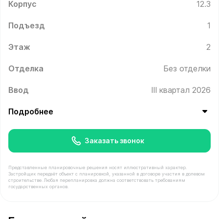
Корпус
12.3
Подъезд
1
Этаж
2
Отделка
Без отделки
Ввод
III квартал 2026
Подробнее
Заказать звонок
Представленные планировочные решения носят иллюстративный характер.
Застройщик передаёт объект с планировкой, указанной в договоре участия в долевом
строительстве. Любая перепланировка должна соответствовать требованиям
государственных органов.
В продаже Квартира №7 площадью 34.9 м² стоимостью