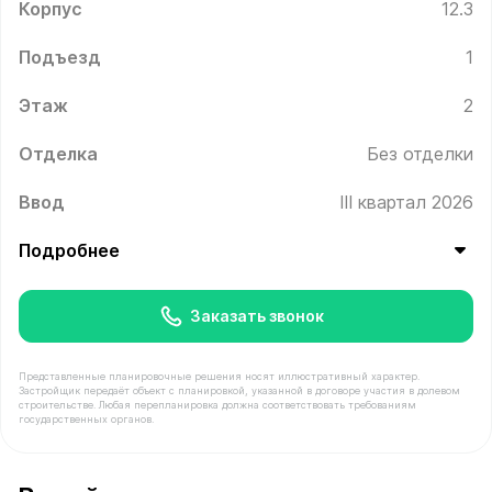
Корпус
12.3
Подъезд
1
Этаж
2
Отделка
Без отделки
Ввод
III квартал 2026
Подробнее
Заказать звонок
Представленные планировочные решения носят иллюстративный характер.
Застройщик передаёт объект с планировкой, указанной в договоре участия в долевом
строительстве. Любая перепланировка должна соответствовать требованиям
государственных органов.
В продаже Квартира №10 площадью 42.6 м² стоимость