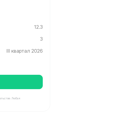
12.3
3
III квартал 2026
ельстве. Любая
град ✓ Этаж: 3 ✓ Без отделки ✓ Ввод новостройки в э