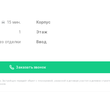
Корпус
15 мин.
1
Этаж
ез отделки
Ввод
Заказать звонок
астройщик передаёт объект с планировкой, указанной в договоре участия в долевом строит
анов.
мостью 8 440 000 ₽ в ЖК Белый Град от застройщика Ин