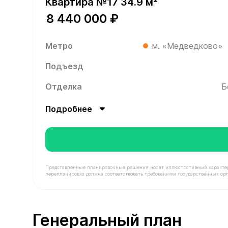
Квартира №17 34.9 м²
8 440 000 ₽
Метро
м. «Медведково»
Подъезд
Отделка
Б
Подробнее
Представленные планировочные решения носят иллюстративный характер. З
перепланировка должна соответствовать требованиям государственных орг
В продаже Квартира №17 площадью 34.9 м² стои
Генеральный план