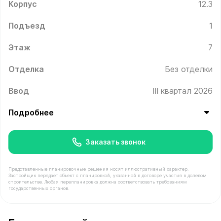
Корпус
12.3
Подъезд
1
Этаж
7
Отделка
Без отделки
Ввод
III квартал 2026
Подробнее
Заказать звонок
Представленные планировочные решения носят иллюстративный характер.
Застройщик передаёт объект с планировкой, указанной в договоре участия в долевом
строительстве. Любая перепланировка должна соответствовать требованиям
государственных органов.
В продаже Квартира №56 площадью 69.3 м² стоимость