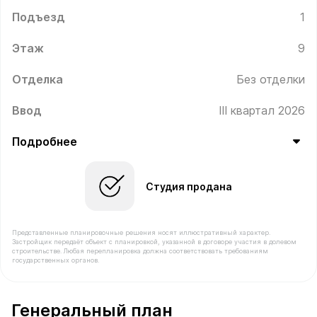
Подъезд
1
Этаж
9
Отделка
Без отделки
Ввод
III квартал 2026
Подробнее
Студия продана
Представленные планировочные решения носят иллюстративный характер.
Застройщик передаёт объект с планировкой, указанной в договоре участия в долевом
строительстве. Любая перепланировка должна соответствовать требованиям
государственных органов.
В продаже Квартира №73 площадью 24.1 м² стоимостью
Генеральный план