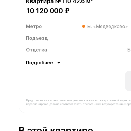
Квартира №110 42.6 м²
10 120 000 ₽
Метро
м. «Медведково»
Подъезд
Отделка
Б
Подробнее
Представленные планировочные решения носят иллюстративный характер. З
перепланировка должна соответствовать требованиям государственных орг
В продаже Квартира №110 площадью 42.6 м² сто
В этой квартире