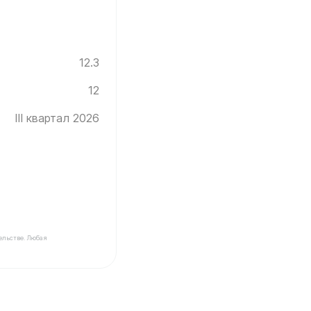
12.3
12
III квартал 2026
ельстве. Любая
Инград ✓ Этаж: 12 ✓ Без отделки ✓ Ввод новостройки в