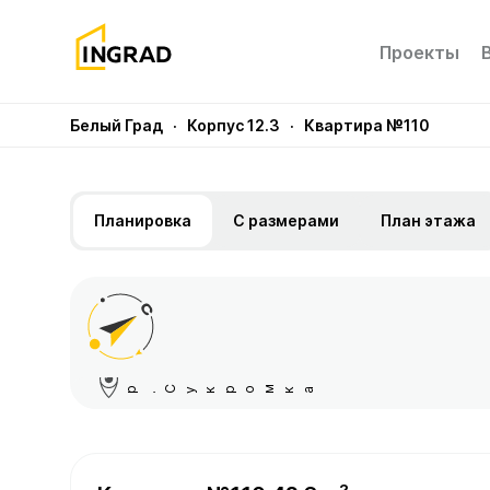
Проекты
Белый Град
· Корпус 12.3
· Квартира №110
Планировка
С размерами
План этажа
р
Сукромка
.