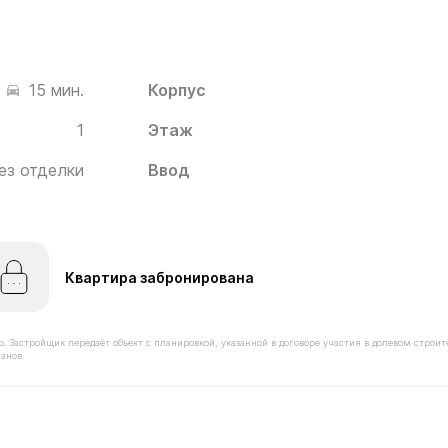
Корпус
15 мин.
1
Этаж
ез отделки
Ввод
Квартира забронирована
астройщик передаёт объект с планировкой, указанной в договоре участия в долевом строит
анов.
имостью 10 120 000 ₽ в ЖК Белый Град от застройщика 