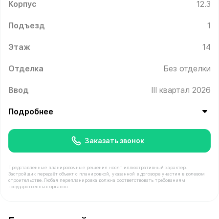
Корпус
12.3
Подъезд
1
Этаж
14
Отделка
Без отделки
Ввод
III квартал 2026
Подробнее
Заказать звонок
Представленные планировочные решения носят иллюстративный характер.
Застройщик передаёт объект с планировкой, указанной в договоре участия в долевом
строительстве. Любая перепланировка должна соответствовать требованиям
государственных органов.
В продаже Квартира №125 площадью 69.5 м² стоимост