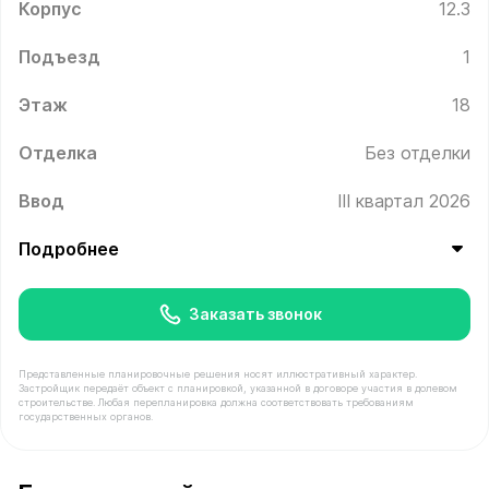
Корпус
12.3
Подъезд
1
Этаж
18
Отделка
Без отделки
Ввод
III квартал 2026
Подробнее
Заказать звонок
Представленные планировочные решения носят иллюстративный характер.
Застройщик передаёт объект с планировкой, указанной в договоре участия в долевом
строительстве. Любая перепланировка должна соответствовать требованиям
государственных органов.
В продаже Квартира №166 площадью 69.3 м² стоимост