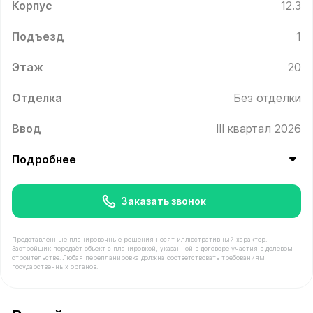
Корпус
12.3
Подъезд
1
Этаж
20
Отделка
Без отделки
Ввод
III квартал 2026
Подробнее
Заказать звонок
Представленные планировочные решения носят иллюстративный характер.
Застройщик передаёт объект с планировкой, указанной в договоре участия в долевом
строительстве. Любая перепланировка должна соответствовать требованиям
государственных органов.
В продаже Квартира №190 площадью 42.6 м² стоимост