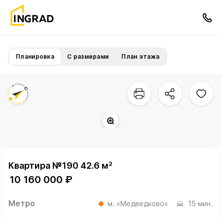
Планировка
С размерами
План этажа
р
Сукро
мка
.
Квартира №190 42.6 м²
10 160 000 ₽
Метро
м. «Медведково»
15 мин.