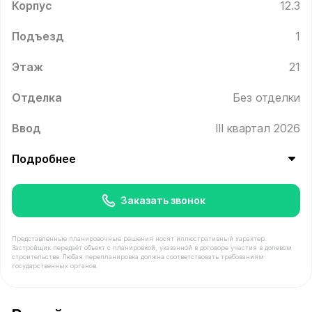
Корпус
12.3
Подъезд
1
Этаж
21
Отделка
Без отделки
Ввод
III квартал 2026
Подробнее
Заказать звонок
Представленные планировочные решения носят иллюстративный характер.
Застройщик передаёт объект с планировкой, указанной в договоре участия в долевом
строительстве. Любая перепланировка должна соответствовать требованиям
государственных органов.
В продаже Квартира №191 площадью 55.5 м² стоимость