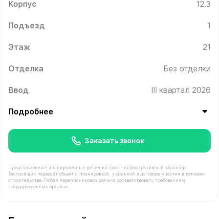
Корпус
12.3
Подъезд
1
Этаж
21
Отделка
Без отделки
Ввод
III квартал 2026
Подробнее
Заказать звонок
Представленные планировочные решения носят иллюстративный характер.
Застройщик передаёт объект с планировкой, указанной в договоре участия в долевом
строительстве. Любая перепланировка должна соответствовать требованиям
государственных органов.
В продаже Квартира №197 площадью 34.9 м² стоимост