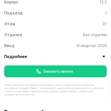
Корпус
12.3
Подъезд
1
Этаж
22
Отделка
Без отделки
Ввод
III квартал 2026
Подробнее
Заказать звонок
Представленные планировочные решения носят иллюстративный характер.
Застройщик передаёт объект с планировкой, указанной в договоре участия в долевом
строительстве. Любая перепланировка должна соответствовать требованиям
государственных органов.
В продаже Квартира №202 площадью 37.7 м² стоимост