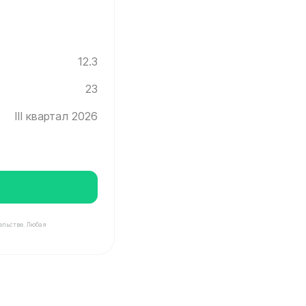
12.3
23
III квартал 2026
ельстве. Любая
нград ✓ Этаж: 23 ✓ Без отделки ✓ Ввод новостройки в