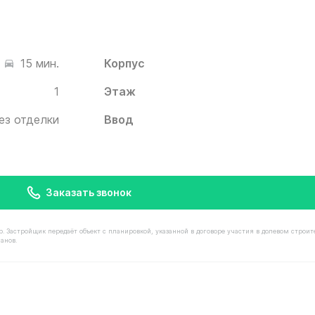
Корпус
15 мин.
1
Этаж
ез отделки
Ввод
Заказать звонок
астройщик передаёт объект с планировкой, указанной в договоре участия в долевом строит
анов.
имостью 8 960 000 ₽ в ЖК Белый Град от застройщика И