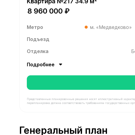
Квартира №217 34.9 м²
8 960 000 ₽
Метро
м. «Медведково»
Подъезд
Отделка
Б
Подробнее
Представленные планировочные решения носят иллюстративный характер. З
перепланировка должна соответствовать требованиям государственных орг
В продаже Квартира №217 площадью 34.9 м² сто
Генеральный план