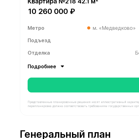
Квартира №218 42.1 м²
10 260 000 ₽
Метро
м. «Медведково»
Подъезд
Отделка
Б
Подробнее
Представленные планировочные решения носят иллюстративный характер. З
перепланировка должна соответствовать требованиям государственных орг
В продаже Квартира №218 площадью 42.1 м² сто
Генеральный план