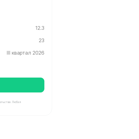
12.3
23
III квартал 2026
ельстве. Любая
Инград ✓ Этаж: 23 ✓ Без отделки ✓ Ввод новостройки в