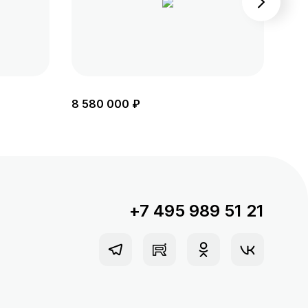
8 580 000 ₽
8 1
+7 495 989 51 21