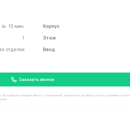
Корпус
15 мин.
1
Этаж
ез отделки
Ввод
Заказать звонок
астройщик передаёт объект с планировкой, указанной в договоре участия в долевом строит
анов.
имостью 10 260 000 ₽ в ЖК Белый Град от застройщика 