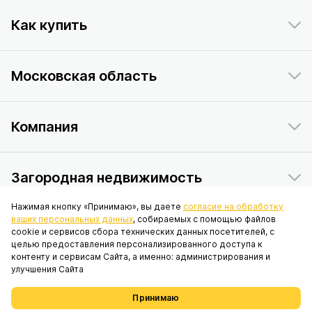
Как купить
Московская область
Компания
Загородная недвижимость
Нажимая кнопку «Принимаю», вы даете
согласие на обработку
ваших персональных данных
, собираемых с помощью файлов
Данный интернет-сайт носит исключительно информационный
cookie и сервисов сбора технических данных посетителей, с
характер и ни при каких условиях не является публичной офертой,
целью предоставления персонализированного доступа к
определяемой положениями статьи 437 Гражданского кодекса
контенту и сервисам Сайта, а именно: администрирования и
Российской Федерации. © 2026 ПАО «ИНГРАД», адрес: 119017, г.
улучшения Сайта
Москва, вн.тер.г. муниципальный округ Якиманка, наб. Кадашёвская, д.
6/1/2, стр. 1, помещ. 2/6.
Принимаю
Проекты
Выбрать недвижимость
Избранное
Меню