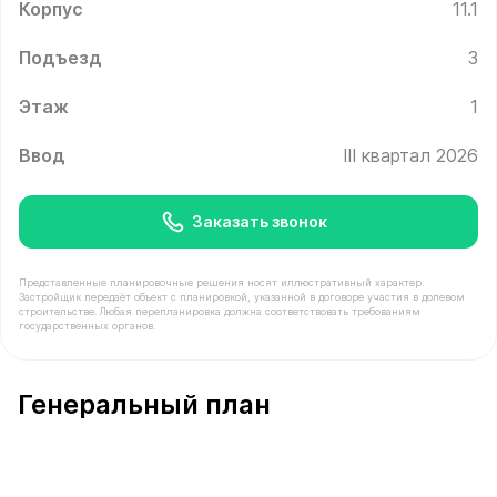
Корпус
11.1
Подъезд
3
Этаж
1
Ввод
III квартал 2026
Заказать звонок
Представленные планировочные решения носят иллюстративный характер.
Застройщик передаёт объект с планировкой, указанной в договоре участия в долевом
строительстве. Любая перепланировка должна соответствовать требованиям
государственных органов.
В продаже Помещение №12 площадью 53 м² стоимостью
Генеральный план