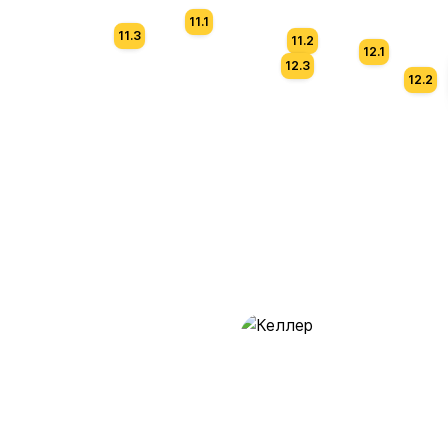
11.1
11.3
11.2
12.1
12.3
12.2
Келлер
391 предложение
от 0.4 млн ₽