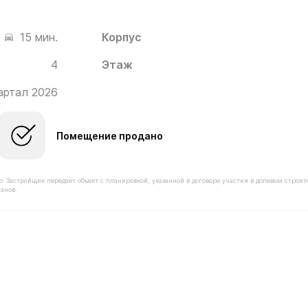
Корпус
15 мин.
4
Этаж
квартал 2026
Помещение продано
астройщик передаёт объект с планировкой, указанной в договоре участия в долевом строит
анов.
имостью 23 220 000 ₽ в ЖК Белый Град от застройщика