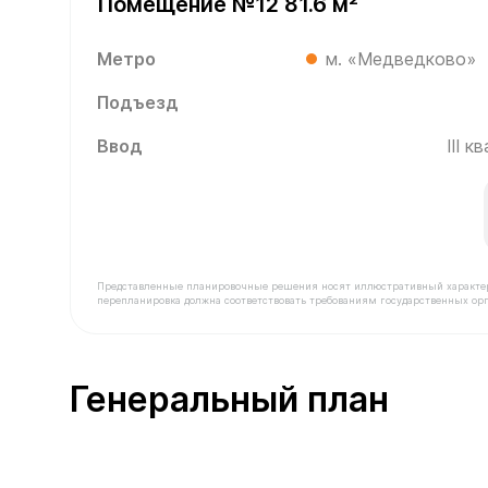
Помещение №12 81.6 м²
Метро
м. «Медведково»
Подъезд
Ввод
III 
Представленные планировочные решения носят иллюстративный характер. З
перепланировка должна соответствовать требованиям государственных орг
В продаже Помещение №12 площадью 81.6 м² сто
Генеральный план