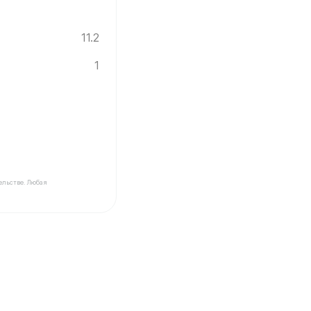
11.2
1
ельстве. Любая
 Инград ✓ Этаж: 1 ✓ Ввод новостройки в эксплуатацию: