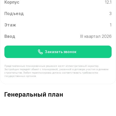
Корпус
12.1
Подъезд
3
Этаж
1
Ввод
III квартал 2026
Заказать звонок
Представленные планировочные решения носят иллюстративный характер.
Застройщик передаёт объект с планировкой, указанной в договоре участия в долевом
строительстве. Любая перепланировка должна соответствовать требованиям
государственных органов.
В продаже Помещение №10 площадью 79.6 м² стоимост
Генеральный план