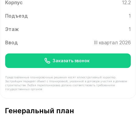
Корпус
12.2
Подъезд
1
Этаж
1
Ввод
III квартал 2026
Заказать звонок
Представленные планировочные решения носят иллюстративный характер.
Застройщик передаёт объект с планировкой, указанной в договоре участия в долевом
строительстве. Любая перепланировка должна соответствовать требованиям
государственных органов.
В продаже Помещение №5 площадью 131.4 м² стоимост
Генеральный план