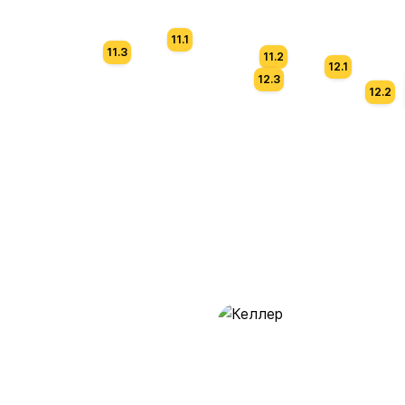
11.1
11.3
11.2
12.1
12.3
12.2
Келлер
390 предложений