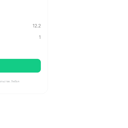
12.2
1
ельстве. Любая
Инград ✓ Этаж: 1 ✓ Ввод новостройки в эксплуатацию: