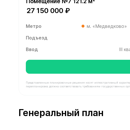
Помещение №7 121.2 м²
27 150 000 ₽
Метро
м. «Медведково»
Подъезд
Ввод
III 
Представленные планировочные решения носят иллюстративный характер. З
перепланировка должна соответствовать требованиям государственных орг
В продаже Помещение №7 площадью 121.2 м² сто
Генеральный план