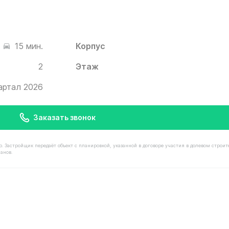
Корпус
15 мин.
2
Этаж
квартал 2026
Заказать звонок
астройщик передаёт объект с планировкой, указанной в договоре участия в долевом строит
анов.
имостью 27 150 000 ₽ в ЖК Белый Град от застройщика 