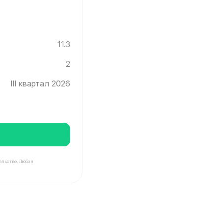
11.3
2
III квартал 2026
ельстве. Любая
град ✓ Этаж: 2 ✓ Без отделки ✓ Ввод новостройки в эк