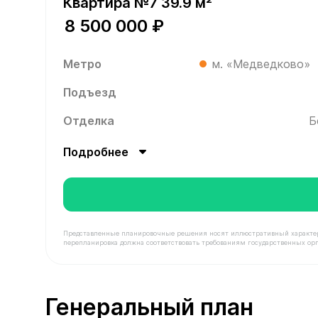
Квартира №7 39.9 м²
8 500 000 ₽
Метро
м. «Медведково»
Подъезд
Отделка
Б
Подробнее
Представленные планировочные решения носят иллюстративный характер. З
перепланировка должна соответствовать требованиям государственных орг
В продаже Квартира №7 площадью 39.9 м² стоим
Генеральный план