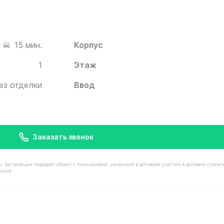
Корпус
15 мин.
1
Этаж
ез отделки
Ввод
Заказать звонок
астройщик передаёт объект с планировкой, указанной в договоре участия в долевом строит
анов.
остью 8 500 000 ₽ в ЖК Белый Град от застройщика Ин