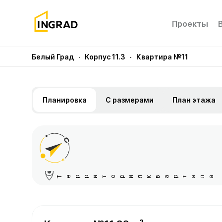
Проекты
Белый Град
· Корпус 11.3
· Квартира №11
Планировка
С размерами
План этажа
Территория квартала