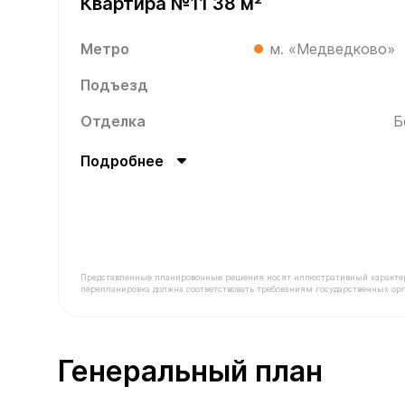
Квартира №11 38 м²
Метро
м. «Медведково»
Подъезд
Отделка
Б
Подробнее
Представленные планировочные решения носят иллюстративный характер. З
перепланировка должна соответствовать требованиям государственных орг
В продаже Квартира №11 площадью 38 м² стоимо
Генеральный план