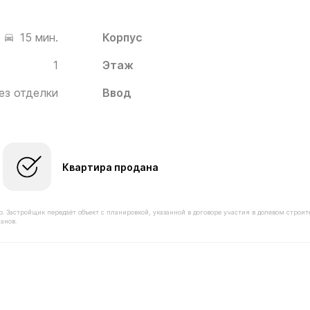
Корпус
15 мин.
1
Этаж
ез отделки
Ввод
Квартира продана
астройщик передаёт объект с планировкой, указанной в договоре участия в долевом строит
анов.
стью 7 960 000 ₽ в ЖК Белый Град от застройщика Ингр