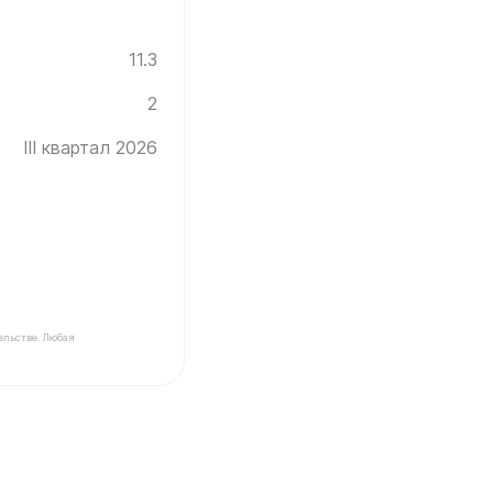
11.3
2
III квартал 2026
ельстве. Любая
ад ✓ Этаж: 2 ✓ Без отделки ✓ Ввод новостройки в экс