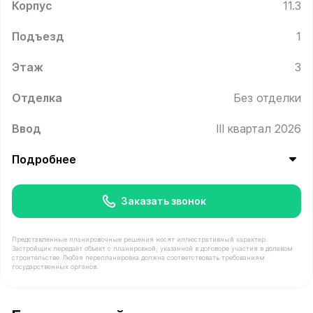
Корпус
11.3
Подъезд
1
Этаж
3
Отделка
Без отделки
Ввод
III квартал 2026
Подробнее
Заказать звонок
Представленные планировочные решения носят иллюстративный характер.
Застройщик передаёт объект с планировкой, указанной в договоре участия в долевом
строительстве. Любая перепланировка должна соответствовать требованиям
государственных органов.
В продаже Квартира №23 площадью 38 м² стоимостью 