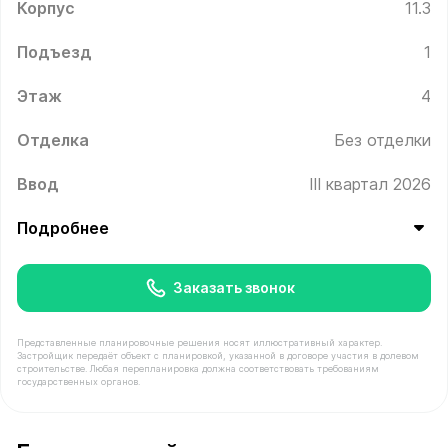
Корпус
11.3
Подъезд
1
Этаж
4
Отделка
Без отделки
Ввод
III квартал 2026
Подробнее
Заказать звонок
Представленные планировочные решения носят иллюстративный характер.
Застройщик передаёт объект с планировкой, указанной в договоре участия в долевом
строительстве. Любая перепланировка должна соответствовать требованиям
государственных органов.
В продаже Квартира №27 площадью 41.9 м² стоимость