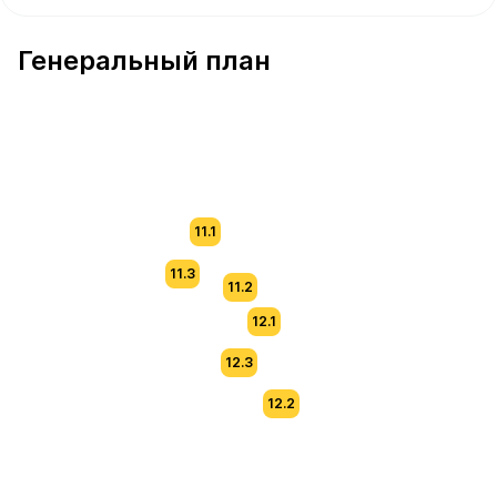
В продаже Квартира №36 площадью 63.6 м² стоимость
Генеральный план
11.1
11.3
11.2
12.1
12.3
12.2