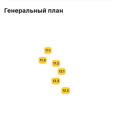
В продаже Квартира №56 площадью 54.2 м² стоимость
Генеральный план
11.1
11.3
11.2
12.1
12.3
12.2