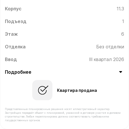
Корпус
11.3
Подъезд
1
Этаж
6
Отделка
Без отделки
Ввод
III квартал 2026
Подробнее
Квартира продана
Представленные планировочные решения носят иллюстративный характер.
Застройщик передаёт объект с планировкой, указанной в договоре участия в долевом
строительстве. Любая перепланировка должна соответствовать требованиям
государственных органов.