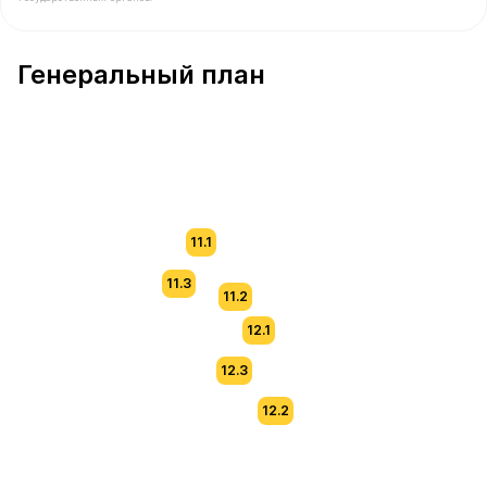
В продаже Квартира №61 площадью 63.5 м² стоимостью
Генеральный план
11.1
11.3
11.2
12.1
12.3
12.2