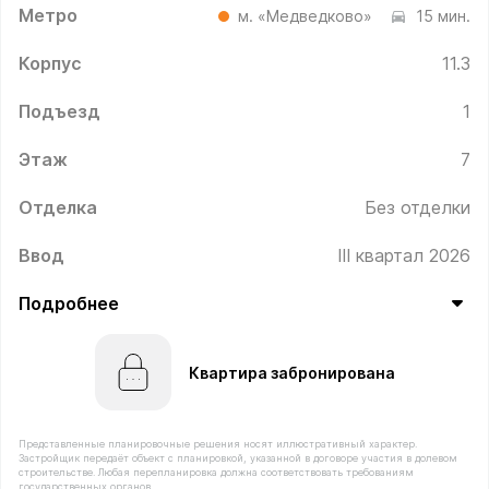
Метро
м. «Медведково»
15 мин.
Корпус
11.3
Подъезд
1
Этаж
7
Отделка
Без отделки
Ввод
III квартал 2026
Подробнее
Квартира забронирована
Представленные планировочные решения носят иллюстративный характер.
Застройщик передаёт объект с планировкой, указанной в договоре участия в долевом
строительстве. Любая перепланировка должна соответствовать требованиям
государственных органов.