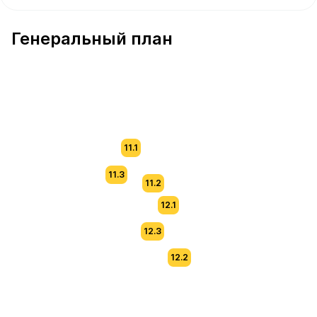
В продаже Квартира №96 площадью 63.6 м² стоимость
Генеральный план
11.1
11.3
11.2
12.1
12.3
12.2