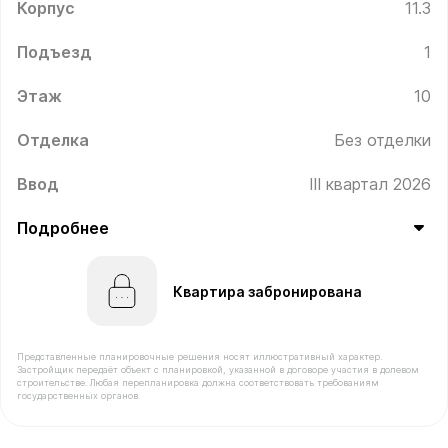
Корпус
11.3
Подъезд
1
Этаж
10
Отделка
Без отделки
Ввод
III квартал 2026
Подробнее
Квартира забронирована
Представленные планировочные решения носят иллюстративный характер.
Застройщик передаёт объект с планировкой, указанной в договоре участия в долевом
строительстве. Любая перепланировка должна соответствовать требованиям
государственных органов.
В продаже Квартира №106 площадью 41.9 м² стоимость