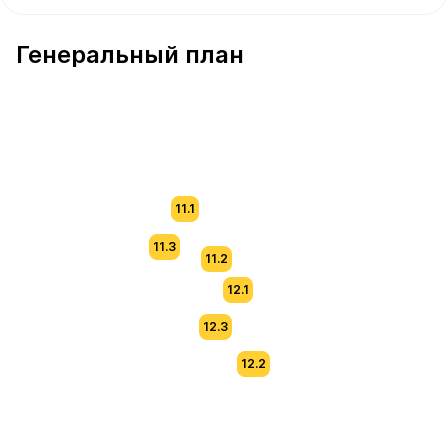
В продаже Квартира №108 площадью 63.6 м² стоимост
Генеральный план
11.1
11.3
11.2
12.1
12.3
12.2