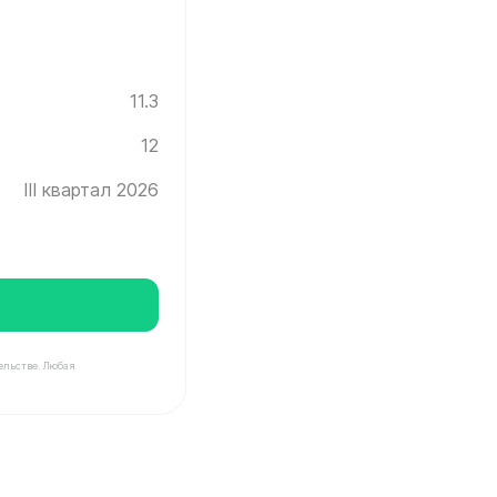
11.3
12
III квартал 2026
ельстве. Любая
нград ✓ Этаж: 12 ✓ Без отделки ✓ Ввод новостройки в