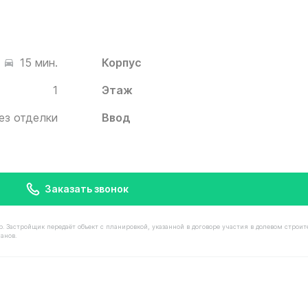
Корпус
15 мин.
1
Этаж
ез отделки
Ввод
Заказать звонок
астройщик передаёт объект с планировкой, указанной в договоре участия в долевом строит
анов.
имостью 7 090 000 ₽ в ЖК Белый Град от застройщика И