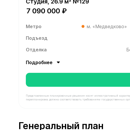
Студия, 26.9 м² №129
7 090 000 ₽
Метро
м. «Медведково»
Подъезд
Отделка
Б
Подробнее
Представленные планировочные решения носят иллюстративный характер. З
перепланировка должна соответствовать требованиям государственных орг
В продаже Квартира №129 площадью 26.9 м² сто
Генеральный план