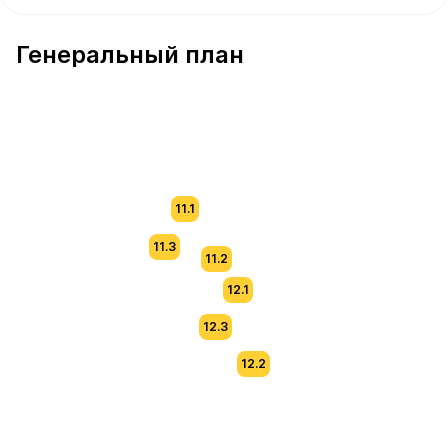
В продаже Квартира №132 площадью 63.6 м² стоимость
Генеральный план
11.1
11.3
11.2
12.1
12.3
12.2