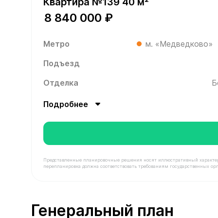
Квартира №139 40 м²
8 840 000 ₽
Метро
м. «Медведково»
Подъезд
Отделка
Б
Подробнее
Представленные планировочные решения носят иллюстративный характер. З
перепланировка должна соответствовать требованиям государственных орг
В продаже Квартира №139 площадью 40 м² стоим
Генеральный план