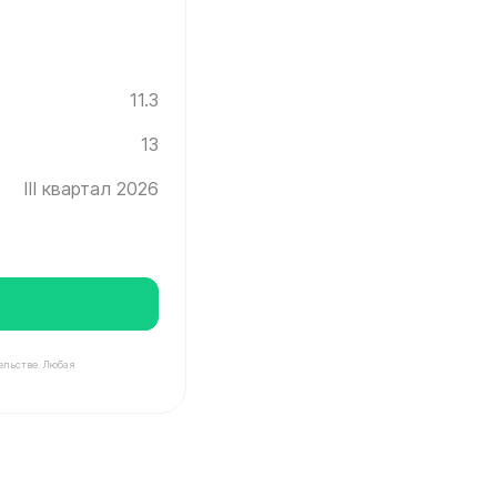
11.3
13
III квартал 2026
ельстве. Любая
град ✓ Этаж: 13 ✓ Без отделки ✓ Ввод новостройки в э