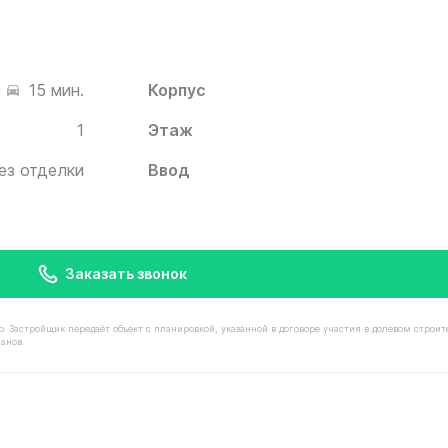
Корпус
15 мин.
1
Этаж
ез отделки
Ввод
Заказать звонок
астройщик передаёт объект с планировкой, указанной в договоре участия в долевом строит
анов.
остью 8 840 000 ₽ в ЖК Белый Град от застройщика Ин