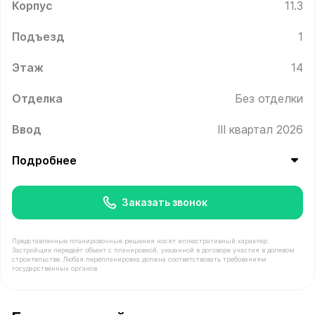
Корпус
11.3
Подъезд
1
Этаж
14
Отделка
Без отделки
Ввод
III квартал 2026
Подробнее
Заказать звонок
Представленные планировочные решения носят иллюстративный характер.
Застройщик передаёт объект с планировкой, указанной в договоре участия в долевом
строительстве. Любая перепланировка должна соответствовать требованиям
государственных органов.
В продаже Квартира №151 площадью 40 м² стоимостью