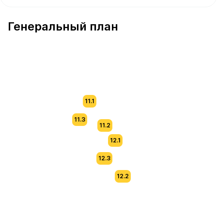
В продаже Квартира №156 площадью 63.7 м² стоимость
Генеральный план
11.1
11.3
11.2
12.1
12.3
12.2