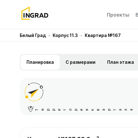
Проекты
Белый Град
· Корпус 11.3
· Квартира №167
Планировка
С размерами
План этажа
Территория квартала