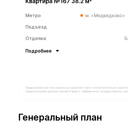
Квартира №167 38.2 м²
Метро
м. «Медведково»
Подъезд
Отделка
Б
Подробнее
Представленные планировочные решения носят иллюстративный характер. З
перепланировка должна соответствовать требованиям государственных орг
В продаже Квартира №167 площадью 38.2 м² сто
Генеральный план