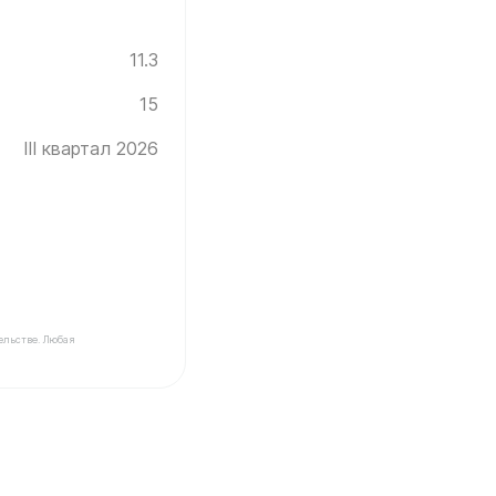
11.3
15
III квартал 2026
ельстве. Любая
нград ✓ Этаж: 15 ✓ Без отделки ✓ Ввод новостройки в