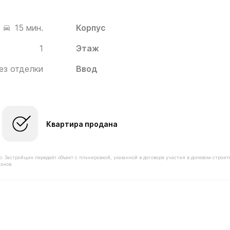
Корпус
15 мин.
1
Этаж
ез отделки
Ввод
Квартира продана
астройщик передаёт объект с планировкой, указанной в договоре участия в долевом строит
анов.
имостью 8 050 000 ₽ в ЖК Белый Град от застройщика И