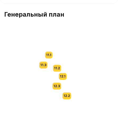
В продаже Квартира №169 площадью 63.7 м² стоимост
Генеральный план
11.1
11.3
11.2
12.1
12.3
12.2