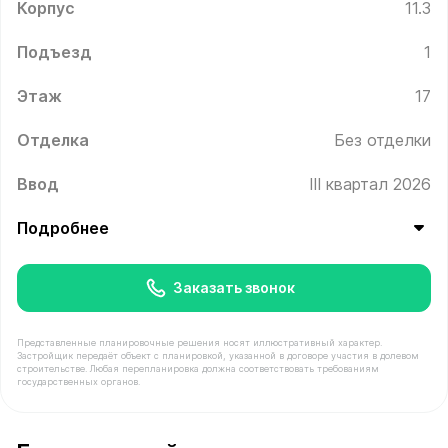
Корпус
11.3
Подъезд
1
Этаж
17
Отделка
Без отделки
Ввод
III квартал 2026
Подробнее
Заказать звонок
Представленные планировочные решения носят иллюстративный характер.
Застройщик передаёт объект с планировкой, указанной в договоре участия в долевом
строительстве. Любая перепланировка должна соответствовать требованиям
государственных органов.
В продаже Квартира №186 площадью 40 м² стоимостью